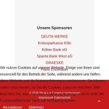
Unsere Sponsoren
DEUTA-WERKE
Kreissparkasse Köln
Kölner Bank eG
Sparda Bank West eG
GRAESKE
Wir nutzen Cookies auf unserer Website. Einige von ihnen sind
Piano Enzenauer
essenziell für den Betrieb der Seite, während andere uns helfen,
diese Website und die Nutzererfahrung zu verbessern. Sie können
selbst entscheiden, ob Sie die Cookies zulassen möchten. Bitte
© 2026 Nicolaus Cusanus Gymnasium
beachten Sie, dass bei einer Ablehnung womöglich nicht mehr alle
Impressum
Datenschutz
Funktionalitäten der Seite zur Verfügung stehen.
Akzeptieren
Ablehnen