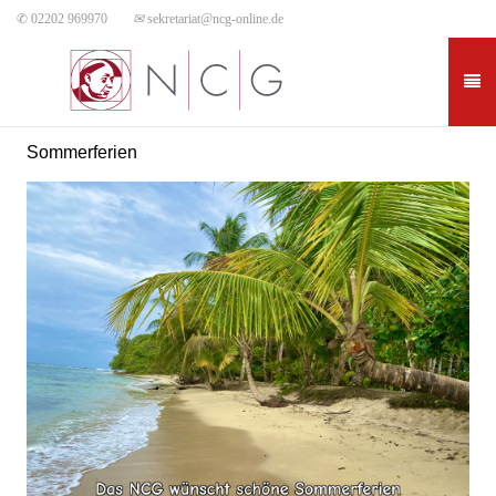
✆ 02202 969970
✉
sekretariat@ncg-online.de
Sommerferien