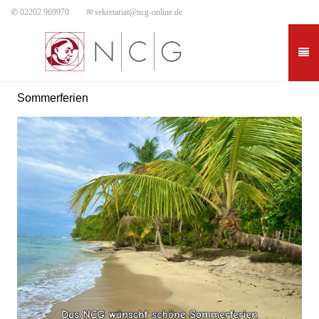
✆ 02202 969970
✉
sekretariat@ncg-online.de
Sommerferien