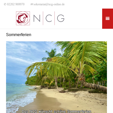
✆ 02202 969970
✉
sekretariat@ncg-online.de
Sommerferien