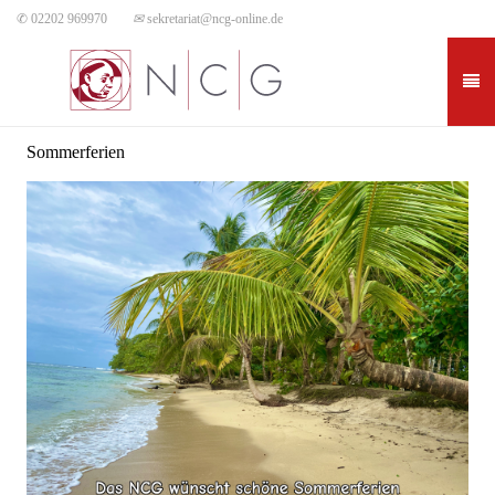
✆ 02202 969970
✉
sekretariat@ncg-online.de
Sommerferien