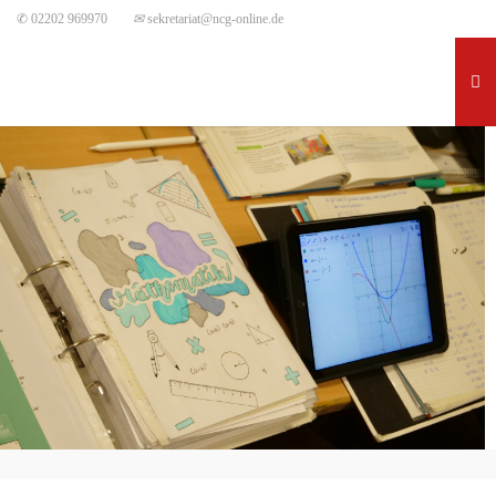
✆ 02202 969970
✉
sekretariat@ncg-online.de