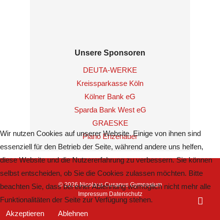
Unsere Sponsoren
DEUTA-WERKE
Kreissparkasse Köln
Kölner Bank eG
Sparda Bank West eG
GRAESKE
Wir nutzen Cookies auf unserer Website. Einige von ihnen sind
Piano Enzenauer
essenziell für den Betrieb der Seite, während andere uns helfen,
diese Website und die Nutzererfahrung zu verbessern. Sie können
selbst entscheiden, ob Sie die Cookies zulassen möchten. Bitte
© 2026 Nicolaus Cusanus Gymnasium
beachten Sie, dass bei einer Ablehnung womöglich nicht mehr alle
Impressum
Datenschutz
Funktionalitäten der Seite zur Verfügung stehen.
Akzeptieren
Ablehnen