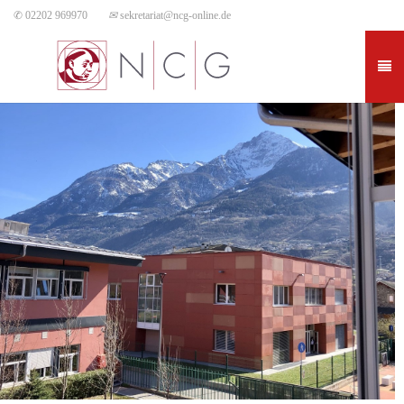
✆ 02202 969970
✉
sekretariat@ncg-online.de