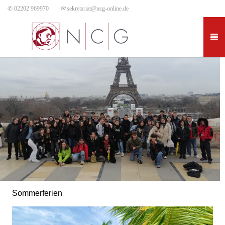
✆ 02202 969970
✉
sekretariat@ncg-online.de
Sommerferien